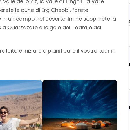
 valle dello Ziz, la valle di Tinghir, la Valle
orerete le dune di Erg Chebbi, farete
in un campo nel deserto. Infine scoprirete la
s a Ouarzazate e le gole del Todra e del
tuito e iniziare a pianificare il vostro tour in