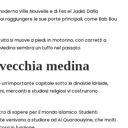
 moderna Ville Nouvelle e di Fes el Jadid. Dalla
uoi raggiungere le sue porte principali, come Bab Bou
vita si muove a piedi, in motorino, con carretti a
a Medina sembra un tuffo nel passato.
a vecchia medina
e un’importante capitale sotto le dinastie idriside,
i, mercanti e studiosi religiosi vi costruirono
ro di sapere per il mondo islamico. Studenti
nte venivano a studiare ad Al Quaraouiyine, che molti
cora in funzione.