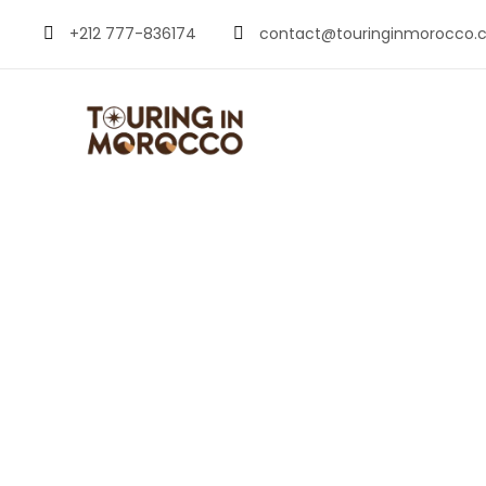
+212 777-836174
contact@touringinmorocco.
Fes el 