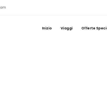
com
Inizio
Viaggi
Offerte Speci
Bali: guida alla vecchi