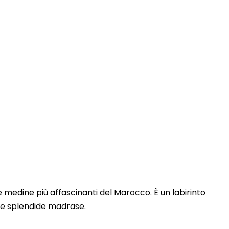
Touring In Morocco
Articoli del blog
0
lle medine più affascinanti del Marocco. È un labirinto
osi e splendide madrase.