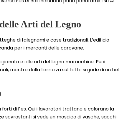
averso Fes el Bali includono punti panoramici su Al
delle Arti del Legno
eghe di falegnami e case tradizionali. L’edificio
canda per i mercanti delle carovane.
tigianato e alle arti del legno marocchine. Puoi
li, mentre dalla terrazza sul tetto si gode di un bel
)
orti di Fes. Qui i lavoratori trattano e colorano la
azze sovrastanti si vede un mosaico di vasche, sacchi