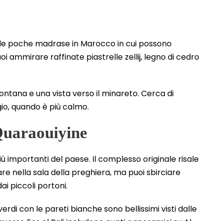
elle poche madrase in Marocco in cui possono
oi ammirare raffinate piastrelle zellij, legno di cedro
 fontana e una vista verso il minareto. Cerca di
gio, quando è più calmo.
Quaraouiyine
 più importanti del paese. Il complesso originale risale
re nella sala della preghiera, ma puoi sbirciare
ai piccoli portoni.
 verdi con le pareti bianche sono bellissimi visti dalle