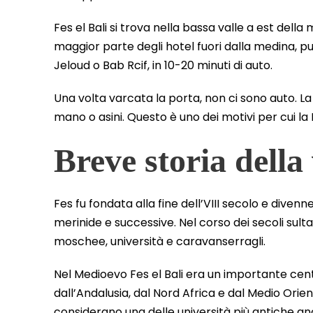
Fes el Bali si trova nella bassa valle a est della
maggior parte degli hotel fuori dalla medina, p
Jeloud o Bab Rcif, in 10-20 minuti di auto.
Una volta varcata la porta, non ci sono auto. La 
mano o asini. Questo è uno dei motivi per cui l
Breve storia dell
Fes fu fondata alla fine dell’VIII secolo e divenn
merinide e successive. Nel corso dei secoli sultan
moschee, università e caravanserragli.
Nel Medioevo Fes el Bali era un importante cent
dall’Andalusia, dal Nord Africa e dal Medio Orie
considerano una delle università più antiche an