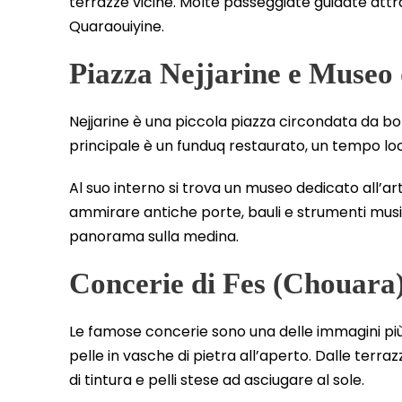
terrazze vicine. Molte passeggiate guidate attr
Quaraouiyine.
Piazza Nejjarine e Museo 
Nejjarine è una piccola piazza circondata da bott
principale è un funduq restaurato, un tempo lo
Al suo interno si trova un museo dedicato all’ar
ammirare antiche porte, bauli e strumenti musica
panorama sulla medina.
Concerie di Fes (Chouara
Le famose concerie sono una delle immagini più f
pelle in vasche di pietra all’aperto. Dalle terr
di tintura e pelli stese ad asciugare al sole.