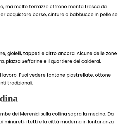
ate, ma molte terrazze offrono menta fresca da
er acquistare borse, cinture o babbucce in pelle se
me, gioielli, tappeti e altro ancora. Alcune delle zone
a, piazza Seffarine e il quartiere dei calderai.
al lavoro. Puoi vedere fontane piastrellate, ottone
i tradizionali.
edina
ombe dei Merenidi sulla collina sopra la medina. Da
uoi minareti, i tetti e la città moderna in lontananza.