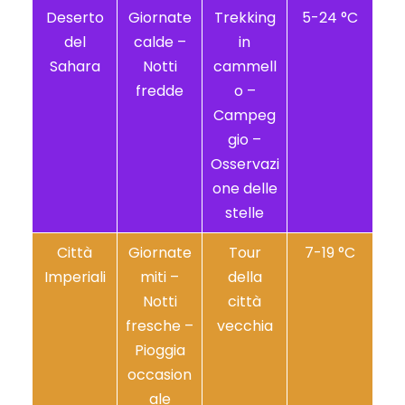
Deserto
Giornate
Trekking
5-24 °C
del
calde –
in
Sahara
Notti
cammell
fredde
o –
Campeg
gio –
Osservazi
one delle
stelle
Città
Giornate
Tour
7-19 °C
Imperiali
miti –
della
Notti
città
fresche –
vecchia
Pioggia
occasion
ale