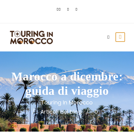
Marocco a dicembre:
guida di viaggio
Touring In Morocco
Articoli del blog
0