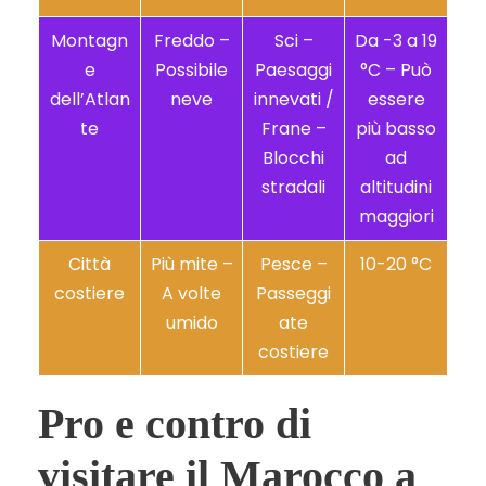
Montagn
Freddo –
Sci –
Da -3 a 19
e
Possibile
Paesaggi
°C – Può
dell’Atlan
neve
innevati /
essere
te
Frane –
più basso
Blocchi
ad
stradali
altitudini
maggiori
Città
Più mite –
Pesce –
10-20 °C
costiere
A volte
Passeggi
umido
ate
costiere
Pro e contro di
visitare il Marocco a