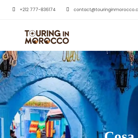
+212 777-836174
contact@touringinmorocco.
Cosa 