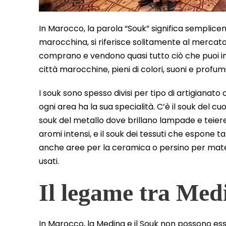
In Marocco, la parola “Souk” significa semplice
marocchina, si riferisce solitamente al mercato t
comprano e vendono quasi tutto ciò che puoi im
città marocchine, pieni di colori, suoni e profum
I souk sono spesso divisi per tipo di artigianat
ogni area ha la sua specialità. C’è il souk del cu
souk del metallo dove brillano lampade e teiere, 
aromi intensi, e il souk dei tessuti che espone t
anche aree per la ceramica o persino per mater
usati.
Il legame tra Med
In Marocco, la Medina e il Souk non possono es