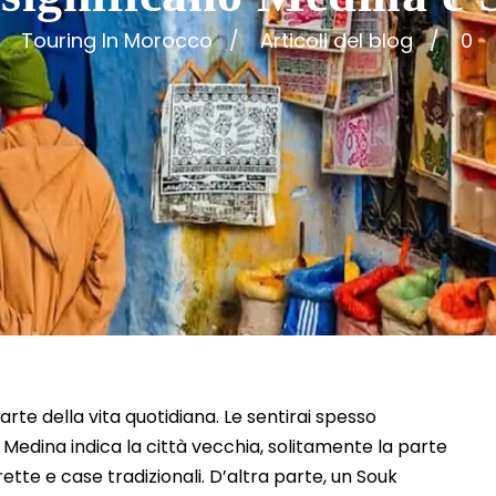
Touring In Morocco
Articoli del blog
0
rte della vita quotidiana. Le sentirai spesso
Medina indica la città vecchia, solitamente la parte
rette e case tradizionali. D’altra parte, un Souk