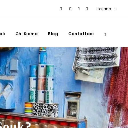
Italiano
ali
Chi Siamo
Blog
Contattaci
 Souk?