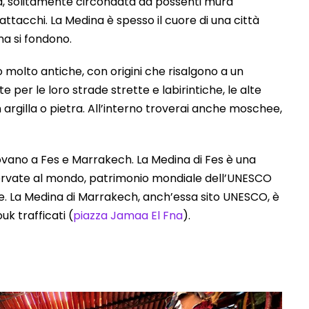
ttà, solitamente circondata da possenti mura
attacchi. La Medina è spesso il cuore di una città
na si fondono.
molto antiche, con origini che risalgono a un
e per le loro strade strette e labirintiche, le alte
in argilla o pietra. All’interno troverai anche moschee,
vano a Fes e Marrakech. La Medina di Fes è una
servate al mondo, patrimonio mondiale dell’UNESCO
le. La Medina di Marrakech, anch’essa sito UNESCO, è
uk trafficati (
piazza Jamaa El Fna
).