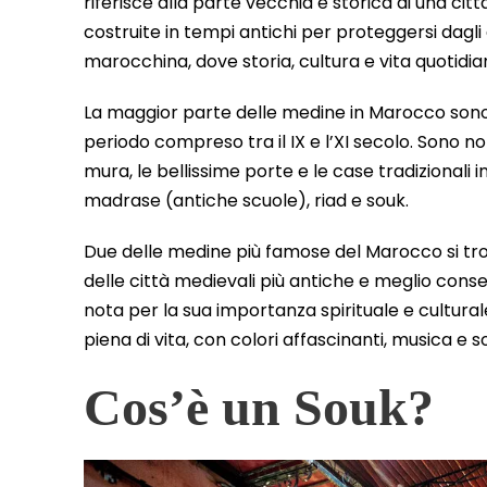
riferisce alla parte vecchia e storica di una ci
costruite in tempi antichi per proteggersi dagli 
marocchina, dove storia, cultura e vita quotidia
La maggior parte delle medine in Marocco sono 
periodo compreso tra il IX e l’XI secolo. Sono not
mura, le bellissime porte e le case tradizionali 
madrase (antiche scuole), riad e souk.
Due delle medine più famose del Marocco si tro
delle città medievali più antiche e meglio con
nota per la sua importanza spirituale e cultura
piena di vita, con colori affascinanti, musica e so
Cos’è un Souk?