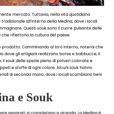
mente mercato. Tuttavia, nella vita quotidiana
radizionale all’interno della Medina, dove i locali
maginare. Questi souk sono il cuore pulsante delle
i che riflettono la cultura del paese.
o o prodotto. Camminando al loro interno, noterai che
oio dove gli artigiani realizzano borse e babbucce, il
il souk delle spezie pieno di polveri colorate e
appeti e stoffe di ogni colore. Alcuni souk hanno
iali di seconda mano, dove i locali scambiano beni
ina e Souk
sere separati; si completano a vicenda. La Medina è