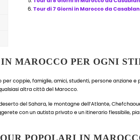
Tour di 8 Giorni in Marocco da Casabla
Tour di 7 Giorni in Marocco da Casabla
 IN MAROCCO PER OGNI STI
per coppie, famiglie, amici, studenti, persone anziane e pi
ualsiasi altra città del Marocco.
il deserto del Sahara, le montagne dell’Atlante, Chefchaoue
ggerete con un autista privato e un itinerario flessibile, pi
TOUR POPOLARI IN MAROCC