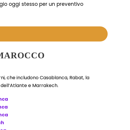
gio oggi stesso per un preventivo
 MAROCCO
orni, che includono Casablanca, Rabat, la
e dell’Atlante e Marrakech.
anca
anca
anca
ch