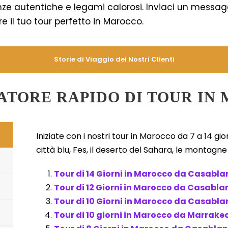
nze autentiche e legami calorosi. Inviaci un messag
re il tuo tour perfetto in Marocco.
Storie di Viaggio dei Nostri Clienti
CATORE RAPIDO DI TOUR IN
Iniziate con i nostri tour in Marocco da 7 a 14 gi
città blu, Fes, il deserto del Sahara, le montagn
Tour di 14 Giorni in Marocco da Casabl
Tour di 12 Giorni in Marocco da Casabl
Tour di 10 Giorni in Marocco da Casabl
Tour di 10 giorni in Marocco da Marrake