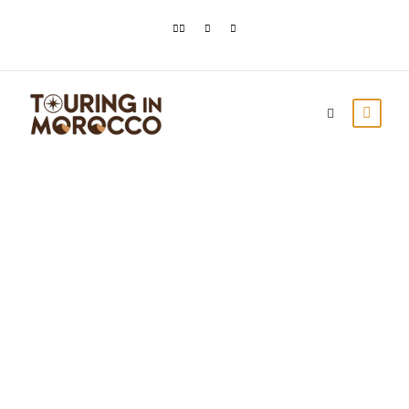
La Città Blu del
Marocco: Guida
Completa a
Chefchaouen
Touring In Morocco