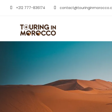
+212 777-836174
contact@touringinmorocco.