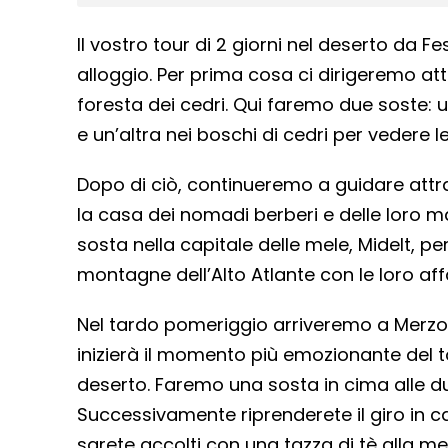
Il vostro tour di 2 giorni nel deserto da F
alloggio. Per prima cosa ci dirigeremo at
foresta dei cedri. Qui faremo due soste: u
e un’altra nei boschi di cedri per vedere l
Dopo di ciò, continueremo a guidare attr
la casa dei nomadi berberi e delle loro 
sosta nella capitale delle mele, Midelt, pe
montagne dell’Alto Atlante con le loro affas
Nel tardo pomeriggio arriveremo a Merzou
inizierà il momento più emozionante del t
deserto. Faremo una sosta in cima alle d
Successivamente riprenderete il giro in 
sarete accolti con una tazza di tè alla m