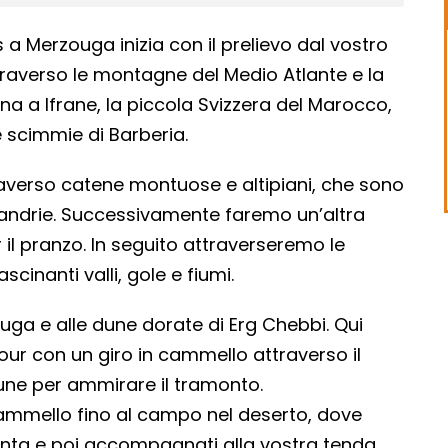
es a Merzouga inizia con il prelievo dal vostro
traverso le montagne del Medio Atlante e la
na a Ifrane, la piccola Svizzera del Marocco,
e scimmie di Barberia.
averso catene montuose e altipiani, che sono
mandrie. Successivamente faremo un’altra
r il pranzo. In seguito attraverseremo le
cinanti valli, gole e fiumi.
ga e alle dune dorate di Erg Chebbi. Qui
our con un giro in cammello attraverso il
une per ammirare il tramonto.
cammello fino al campo nel deserto, dove
enta e poi accompagnati alla vostra tenda.