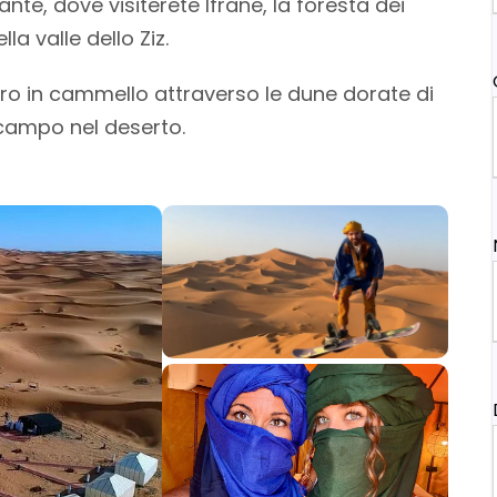
nte, dove visiterete Ifrane, la foresta dei
la valle dello Ziz.
giro in cammello attraverso le dune dorate di
 campo nel deserto.