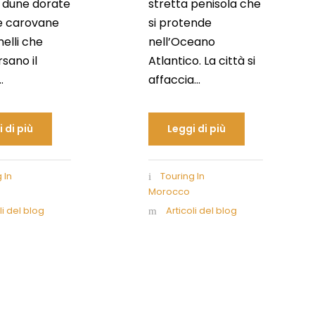
a dune dorate
stretta penisola che
e carovane
si protende
elli che
nell’Oceano
sano il
Atlantico. La città si
.
affaccia...
 di più
Leggi di più
 In
Touring In
Morocco
li del blog
Articoli del blog