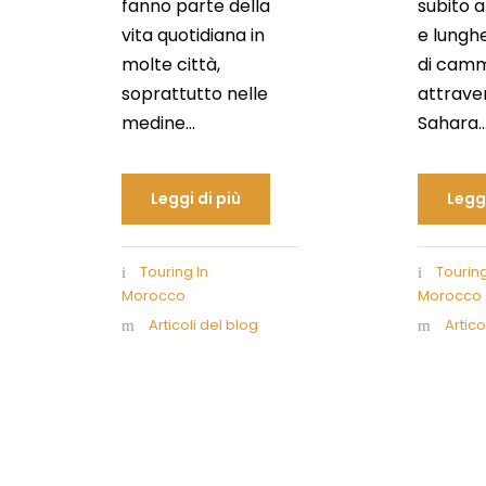
fanno parte della
subito 
vita quotidiana in
e lungh
molte città,
di camm
soprattutto nelle
attraver
medine...
Sahara...
Leggi di più
Leggi
Touring In
Touring
Morocco
Morocco
Articoli del blog
Artico