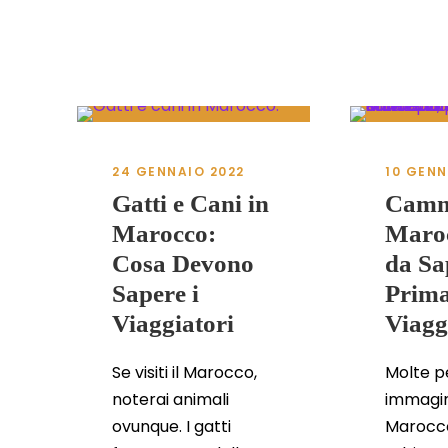
24 GENNAIO 2022
10 GENN
Gatti e Cani in
Camme
Marocco:
Maroc
Cosa Devono
da Sa
Sapere i
Prima
Viaggiatori
Viagg
Se visiti il Marocco,
Molte p
noterai animali
immagin
ovunque. I gatti
Marocc