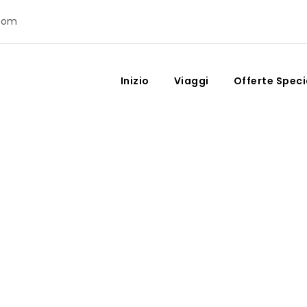
com
Inizio
Viaggi
Offerte Speci
Month
Gennaio 2022