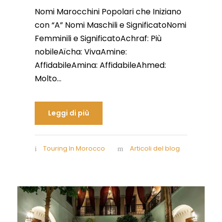
Nomi Marocchini Popolari che Iniziano
con “A” Nomi Maschili e SignificatoNomi
Femminili e SignificatoAchraf: Più
nobileAïcha: VivaAmine:
AffidabileAmina: AffidabileAhmed:
Molto...
Leggi di più
Touring In Morocco
Articoli del blog