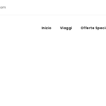
com
Inizio
Viaggi
Offerte Speci
Month
Ottobre 2021