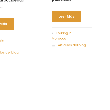
suroccidental
..
Leer Más
 Más
Touring In
Morocco
 In
Artículos del blog
ulos del blog