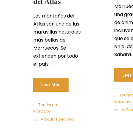
del Atlas
Marruec
una gra
Las montañas del
de anim
Atlas son una de las
incluye
maravillas naturales
que se 
más bellas de
en el de
Marruecos. Se
Sahara. E
extienden por todo
el país,...
Leer
Leer Más
Touring
Morocco
Touring In
Artíc
Morocco
Artículos del blog