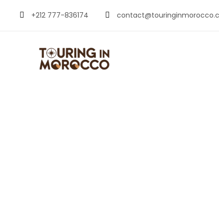
+212 777-836174
contact@touringinmorocco.