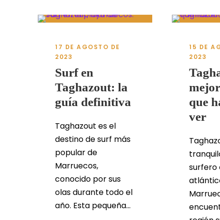
17 DE AGOSTO DE
15 DE A
2023
2023
Surf en
Tagha
Taghazout: la
mejor
guía definitiva
que h
ver
Taghazout es el
destino de surf más
Taghazo
popular de
tranqui
Marruecos,
surfero 
conocido por sus
atlánti
olas durante todo el
Marruec
año. Esta pequeña...
encuent