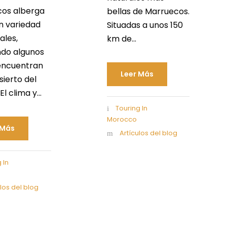
os alberga
bellas de Marruecos.
n variedad
Situadas a unos 150
ales,
km de...
ndo algunos
encuentran
Leer Más
sierto del
l clima y...
Touring In
Morocco
 Más
Artículos del blog
 In
ulos del blog