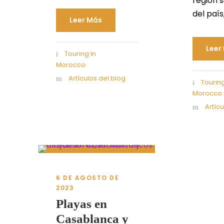
región 
del país,.
Leer Más
Leer
Touring In
Morocco
Artículos del blog
Touring
Morocco
Artíc
6 DE AGOSTO DE
2023
Playas en
Casablanca y