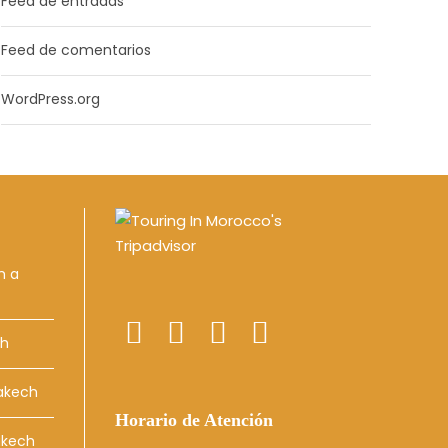
Feed de entradas
Feed de comentarios
WordPress.org
h a
ch
rakech
Horario de Atención
akech