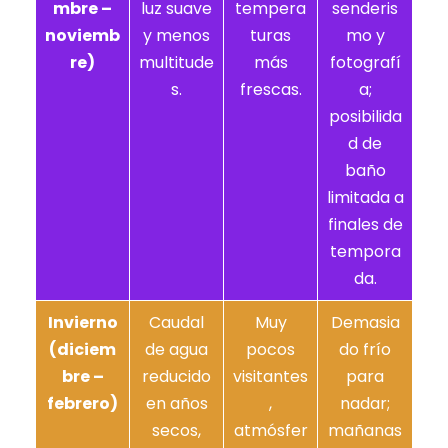
mbre –
luz suave
tempera
senderis
noviemb
y menos
turas
mo y
re)
multitude
más
fotografí
s.
frescas.
a;
posibilida
d de
baño
limitada a
finales de
tempora
da.
Invierno
Caudal
Muy
Demasia
(diciem
de agua
pocos
do frío
bre –
reducido
visitantes
para
febrero)
en años
,
nadar;
secos,
atmósfer
mañanas