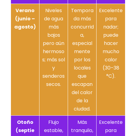
Verano
Niveles
Tempora
Excelente
(junio –
de agua
da más
para
agosto)
más
concurrid
nadar;
bajos
a,
puede
pero aún
especial
hacer
hermoso
mente
mucho
s; más sol
por los
calor
y
locales
(30–38
senderos
que
°C).
secos.
escapan
del calor
de la
ciudad.
Otoño
Flujo
Más
Excelente
(septie
estable,
tranquilo,
para