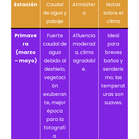
Estación
Caudal
Atmósfer
Notas
de agua y
a
sobre el
paisaje
clima
Primave
Fuerte
Afluencia
Ideal
ra
caudal de
moderad
para
(marzo
agua
a, clima
breves
– mayo)
debido al
agradabl
baños y
deshielo,
e.
senderis
vegetaci
mo; las
ón
temperat
exuberan
uras son
te, mejor
suaves.
época
para la
fotografí
a.