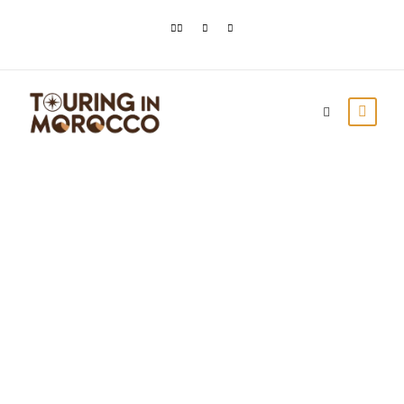
Cascadas de
Ouzoud: todo lo que
necesita saber
Touring In Morocco
Artículos del blog
0