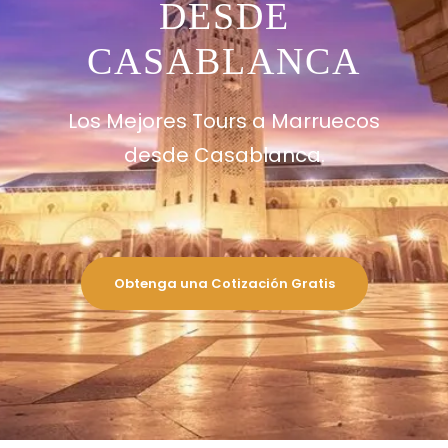
DESDE
CASABLANCA
Los Mejores Tours a Marruecos
desde Casablanca.
Obtenga una Cotización Gratis