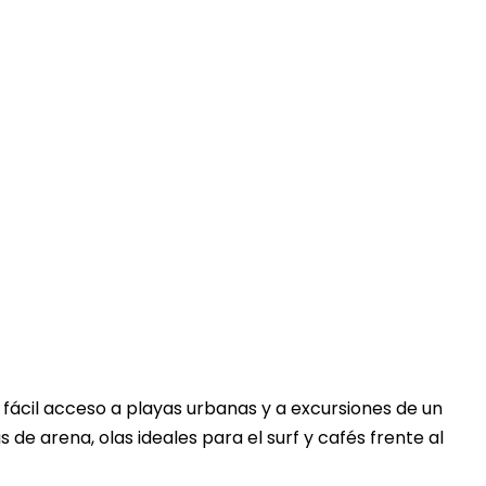
Touring In Morocco
Artículos del blog
0
 fácil acceso a playas urbanas y a excursiones de un
s de arena, olas ideales para el surf y cafés frente al