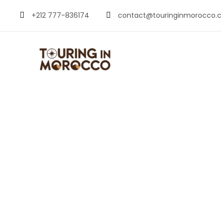
+212 777-836174
contact@touringinmorocco.
Playas