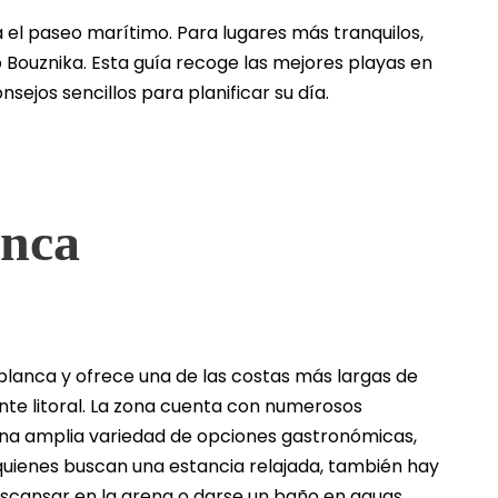
a el paseo marítimo. Para lugares más tranquilos,
 Bouznika. Esta guía recoge las mejores playas en
sejos sencillos para planificar su día.
anca
blanca y ofrece una de las costas más largas de
nte litoral. La zona cuenta con numerosos
una amplia variedad de opciones gastronómicas,
quienes buscan una estancia relajada, también hay
cansar en la arena o darse un baño en aguas