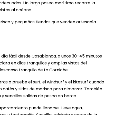
 adecuadas. Un largo paseo marítimo recorre la
vistas al océano.
arisco y pequeñas tiendas que venden artesanía
n día fácil desde Casablanca, a unos 30–45 minutos
clara en días tranquilos y amplias vistas del
escanso tranquilo de La Corniche.
s o pruebe el surf, el windsurf y el kitesurf cuando
on cafés y sitios de marisco para almorzar. También
y sencillas salidas de pesca en barco.
aparcamiento puede llenarse. Lleve agua,
res y tentempiés. Sencilla, relajada y cerca de la