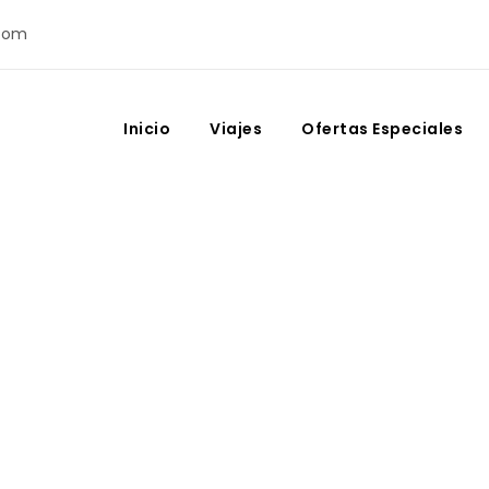
com
Inicio
Viajes
Ofertas Especiales
 en Casablanca y alre