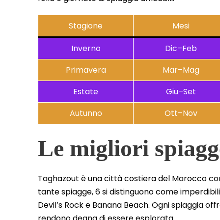
Stagione
Mesi
Inverno
Dic–Feb
Primavera
Mar–Mag
Estate
Giu–Set
Autunno
Ott–Nov
Le migliori spiag
Taghazout è una città costiera del Marocco con
tante spiagge, 6 si distinguono come imperdibil
Devil’s Rock e Banana Beach. Ogni spiaggia offr
rendono degna di essere esplorata.