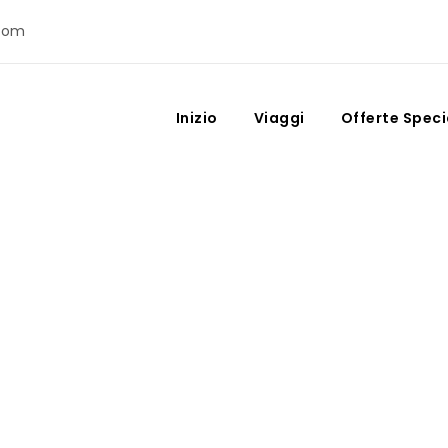
com
Inizio
Viaggi
Offerte Speci
 le migliori cose da fa