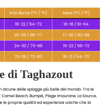
Aria diurna (°C / °F)
Mare (°C / °F)
18–22 / 64–72
16–18 / 61–64
20–25 / 68–77
17–20 / 63–68
24–30 / 75–86
19–22 / 66–72
22–28 / 72–82
18–21 / 64–70
ge di Taghazout
 alcune delle spiagge più belle del mondo. Tra le
i: Camel Beach, Bumjak, Plage Imourane, La Source,
e le proprie qualità ed esperienze uniche che la