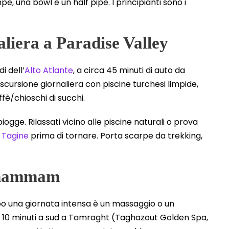
e, una bowl e un half pipe. I principianti sono i
aliera a Paradise Valley
i dell’
Alto Atlante
, a circa 45 minuti di auto da
escursione giornaliera con piscine turchesi limpide,
ffè/chioschi di succhi.
ogge. Rilassati vicino alle piscine naturali o prova
e
Tagine
prima di tornare. Porta scarpe da trekking,
n hammam
po una giornata intensa è un massaggio o un
 10 minuti a sud a Tamraght (Taghazout Golden Spa,