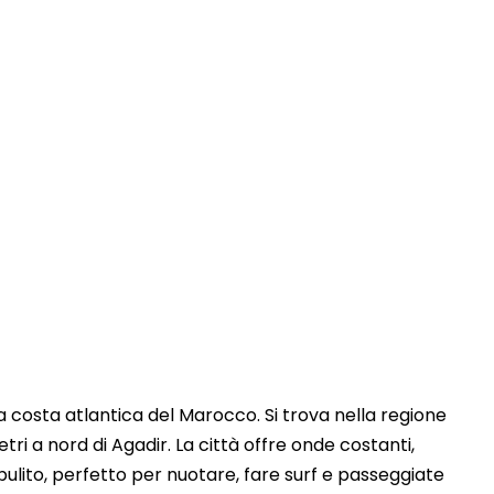
Touring In Morocco
Articoli del blog
0
lla costa atlantica del Marocco. Si trova nella regione
ri a nord di Agadir. La città offre onde costanti,
ulito, perfetto per nuotare, fare surf e passeggiate