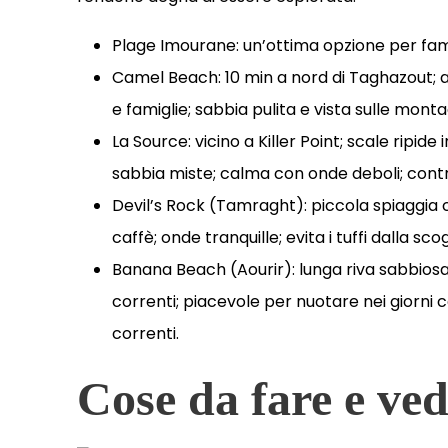
Plage Imourane: un’ottima opzione per fami
Camel Beach: 10 min a nord di Taghazout; a
e famiglie; sabbia pulita e vista sulle mont
La Source: vicino a Killer Point; scale ripid
sabbia miste; calma con onde deboli; contr
Devil’s Rock (Tamraght): piccola spiaggia 
caffè; onde tranquille; evita i tuffi dalla sco
Banana Beach (Aourir): lunga riva sabbiosa 
correnti; piacevole per nuotare nei giorni c
correnti.
Cose da fare e ve