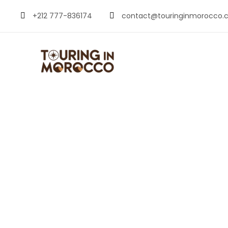
+212 777-836174
contact@touringinmorocco.
Taghazout: