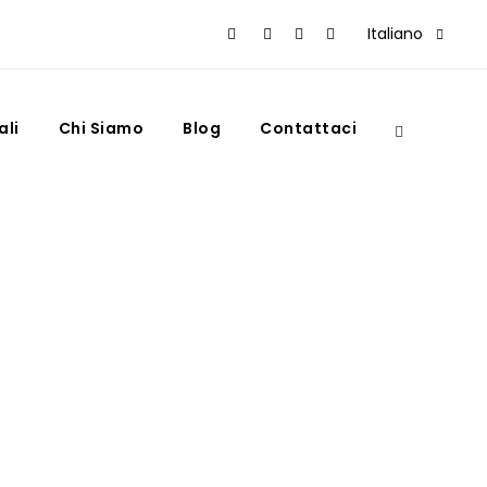
Italiano
ali
Chi Siamo
Blog
Contattaci
re e vedere