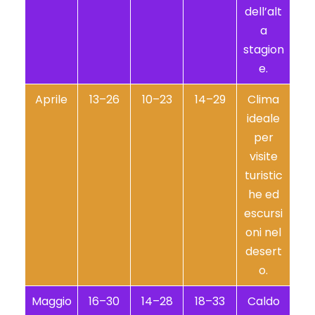
dell’alt
a
stagion
e.
Aprile
13–26
10–23
14–29
Clima
ideale
per
visite
turistic
he ed
escursi
oni nel
desert
o.
Maggio
16–30
14–28
18–33
Caldo