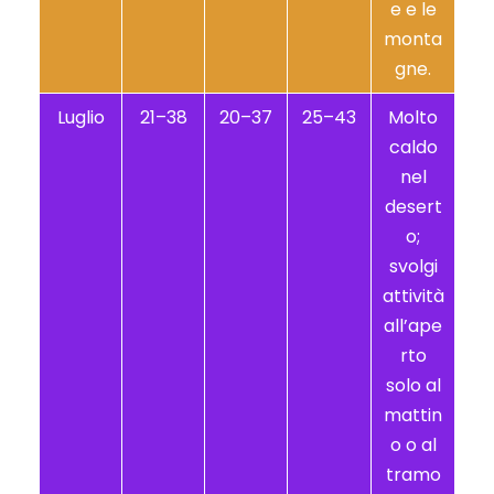
e e le
monta
gne.
Luglio
21–38
20–37
25–43
Molto
caldo
nel
desert
o;
svolgi
attività
all’ape
rto
solo al
mattin
o o al
tramo