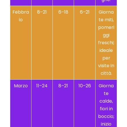
Febbra
8–21
6–18
6–21
Giorna
io
te miti,
pomeri
ggi
freschi;
ideale
per
visite in
città.
Marzo
11–24
8–21
10–26
Giorna
te
calde,
fiori in
boccio;
inizio