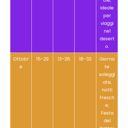
ole;
ideale
per
viaggi
nel
desert
o.
Ottobr
15–29
13–26
18–33
Giorna
e
te
soleggi
ate,
notti
fresch
e;
Festa
del