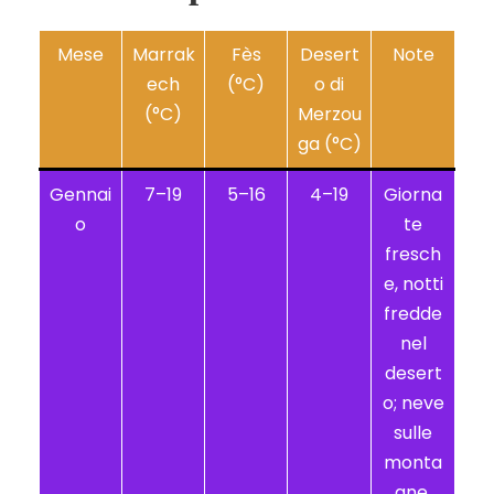
Mese
Marrak
Fès
Desert
Note
ech
(°C)
o di
(°C)
Merzou
ga (°C)
Gennai
7–19
5–16
4–19
Giorna
o
te
fresch
e, notti
fredde
nel
desert
o; neve
sulle
monta
gne.