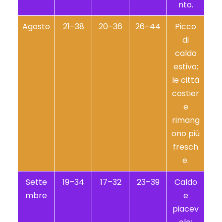
nto.
Agosto
21–38
20–36
26–44
Picco
di
caldo
estivo;
le città
costier
e
rimang
ono più
fresch
e.
Sette
19–34
17–32
23–39
Caldo
mbre
e
piacev