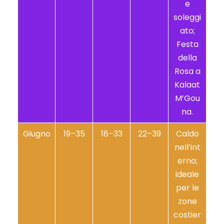
e
soleggi
ato;
Festa
della
Rosa a
Kalaat
M’Gou
na.
Giugno
19–35
18–33
22–39
Caldo
nell’int
erno;
ideale
per le
zone
costier