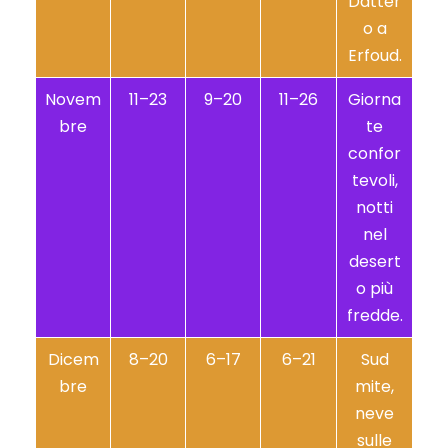
Datter
o a
Erfoud.
Novem
11–23
9–20
11–26
Giorna
bre
te
confor
tevoli,
notti
nel
desert
o più
fredde.
Dicem
8–20
6–17
6–21
Sud
bre
mite,
neve
sulle