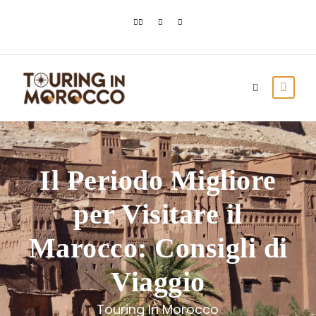
Il Periodo Migliore
per Visitare il
Marocco: Consigli di
Viaggio
Touring In Morocco