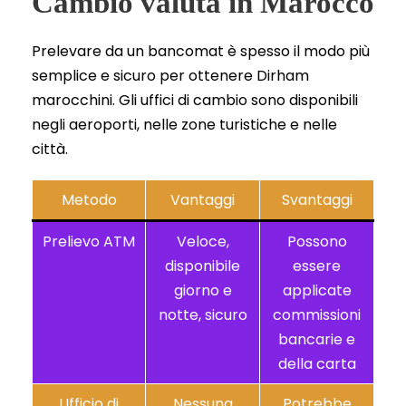
Cambio valuta in Marocco
Prelevare da un bancomat è spesso il modo più
semplice e sicuro per ottenere Dirham
marocchini. Gli uffici di cambio sono disponibili
negli aeroporti, nelle zone turistiche e nelle
città.
Metodo
Vantaggi
Svantaggi
Prelievo ATM
Veloce,
Possono
disponibile
essere
giorno e
applicate
notte, sicuro
commissioni
bancarie e
della carta
Ufficio di
Nessuna
Potrebbe