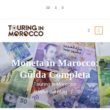
Moneta in Marocco:
Guida Completa
Touring In Morocco
Articoli del blog
0