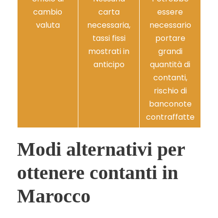
cambio
carta
essere
valuta
necessaria,
necessario
tassi fissi
portare
mostrati in
grandi
anticipo
quantità di
contanti,
rischio di
banconote
contraffatte
Modi alternativi per
ottenere contanti in
Marocco