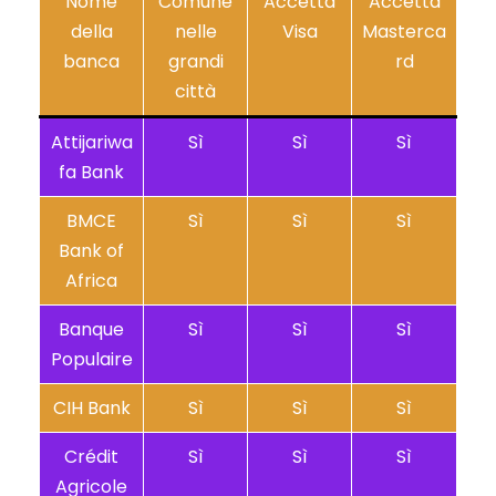
Nome
Comune
Accetta
Accetta
della
nelle
Visa
Masterca
banca
grandi
rd
città
Attijariwa
Sì
Sì
Sì
fa Bank
BMCE
Sì
Sì
Sì
Bank of
Africa
Banque
Sì
Sì
Sì
Populaire
CIH Bank
Sì
Sì
Sì
Crédit
Sì
Sì
Sì
Agricole