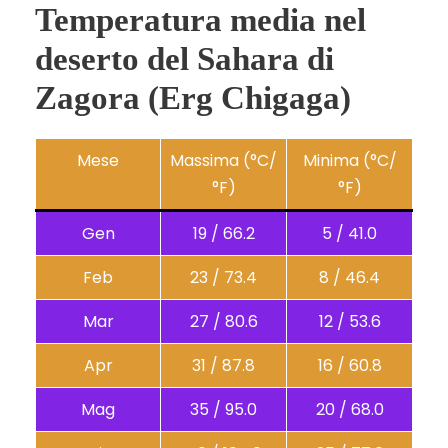
Temperatura media nel
deserto del Sahara di
Zagora (Erg Chigaga)
Mese
Massima (°C/
Minima (°C/
°F)
°F)
Gen
19 / 66.2
5 / 41.0
Feb
23 / 73.4
8 / 46.4
Mar
27 / 80.6
12 / 53.6
Apr
31 / 87.8
16 / 60.8
Mag
35 / 95.0
20 / 68.0