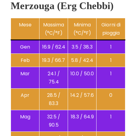
Merzouga (Erg Chebbi)
Mese
Massima
Minima
Giorni di
(°C/°F)
(°C/°F)
pioggia
Gen
16.9 / 62.4
3.5 / 38.3
1
Feb
19.3 / 66.7
5.8 / 42.4
1
Mar
24.1 /
10.0 / 50.0
1
75.4
Apr
28.5 /
14.2 / 57.6
0
83.3
Mag
32.5 /
18.3 / 64.9
1
90.5