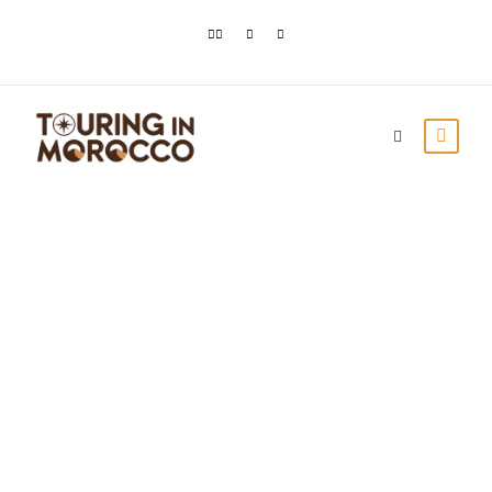
Temperature nel
deserto del Sahara in
Marocco
Touring In Morocco
Articoli del blog
0