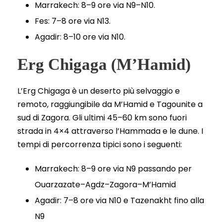
Marrakech: 8–9 ore via N9–N10.
Fes: 7–8 ore via N13.
Agadir: 8–10 ore via N10.
Erg Chigaga (M’Hamid)
L’Erg Chigaga è un deserto più selvaggio e
remoto, raggiungibile da M’Hamid e Tagounite a
sud di Zagora. Gli ultimi 45–60 km sono fuori
strada in 4×4 attraverso l’Hammada e le dune. I
tempi di percorrenza tipici sono i seguenti:
Marrakech: 8–9 ore via N9 passando per
Ouarzazate–Agdz–Zagora–M’Hamid
Agadir: 7–8 ore via N10 e Tazenakht fino alla
N9