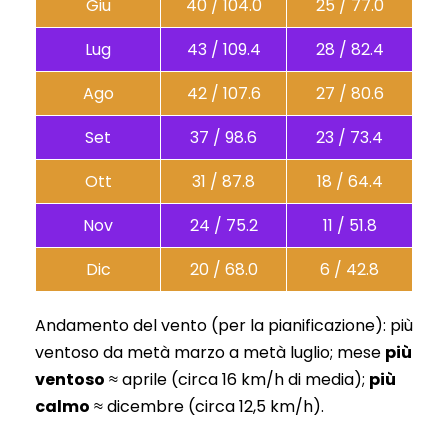
Giu
40 / 104.0
25 / 77.0
Lug
43 / 109.4
28 / 82.4
Ago
42 / 107.6
27 / 80.6
Set
37 / 98.6
23 / 73.4
Ott
31 / 87.8
18 / 64.4
Nov
24 / 75.2
11 / 51.8
Dic
20 / 68.0
6 / 42.8
Andamento del vento (per la pianificazione): più
ventoso da metà marzo a metà luglio; mese
più
ventoso
≈ aprile (circa 16 km/h di media);
più
calmo
≈ dicembre (circa 12,5 km/h).