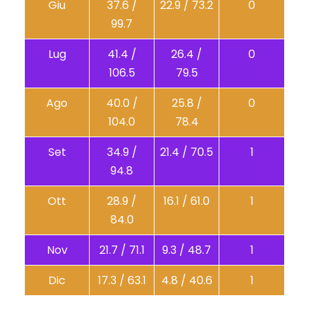
Giu
37.6 /
22.9 / 73.2
0
99.7
Lug
41.4 /
26.4 /
0
106.5
79.5
Ago
40.0 /
25.8 /
0
104.0
78.4
Set
34.9 /
21.4 / 70.5
1
94.8
Ott
28.9 /
16.1 / 61.0
1
84.0
Nov
21.7 / 71.1
9.3 / 48.7
1
Dic
17.3 / 63.1
4.8 / 40.6
1