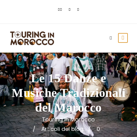
Le 15 Danze e
Musiche Tradizionali
del Marocco
Touring In Morocco
Articoli del blog
0