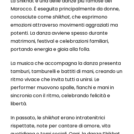
La Shikhat è una delle danze più famose del
Marocco. È eseguita principalmente da donne,
conosciute come
shikhat
, che esprimono
emozioni attraverso movimenti aggraziati ma
potenti. La danza avviene spesso durante
matrimoni, festival e celebrazioni familiari,
portando energia e gioia alla folla.
La musica che accompagna la danza presenta
tamburi, tamburelli e battiti di mani, creando un
ritmo vivace che invita tutti a unirsi. Le
performer muovono spalle, fianchi e mani in
sincronia con il ritmo, celebrando felicità e
libertà.
In passato, le
shikhat
erano intratenitrici
rispettate, note per cantare di amore, vita
quotidiana e temi sociali. Oggi, la danza Shikhat