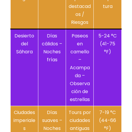
destacad
tura
os /
Riesgos
Desierto
Días
Paseos
5-24 °C
del
cálidos –
en
(41-75
Sáhara
Noches
camello
°F)
frías
–
Acampa
da –
Observa
ción de
estrellas
Ciudades
Días
Tours por
7-19 °C
imperiale
suaves –
ciudades
(44-66
s
Noches
antiguas
°F)