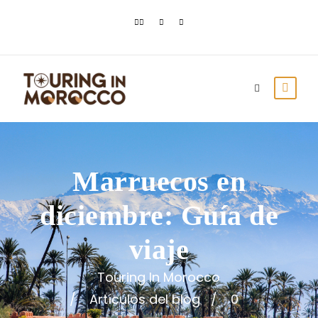
Marruecos en
diciembre: Guía de
viaje
Touring In Morocco
Artículos del blog
0