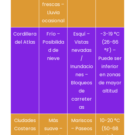
frescas –
Lluvia
ocasional
Cordillera
Frío –
Esquí –
-3-19 °C
del Atlas
Posibilida
Vistas
(26-66
d de
nevadas
°F) –
nieve
/
Puede ser
Inundacio
inferior
nes –
en zonas
Bloqueos
de mayor
de
altitud
carreter
as
Ciudades
Más
Mariscos
10-20 °C
Costeras
suave –
– Paseos
(50-68