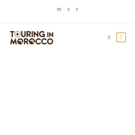
La Ciudad Azul de
Marruecos: guía
completa de
Chefchaouen
Touring In Morocco