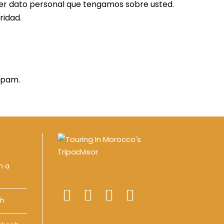
ier dato personal que tengamos sobre usted.
ridad.
spam.
h a
ch