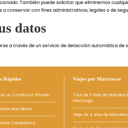
cionado. También puede solicitar que eliminemos cualqu
 a conservar con fines administrativos, legales o de segu
us datos
arse a través de un servicio de detección automática de 
s Rápidos
Viajes por Marruecos
tar un Conductor Privado
Tour de 3 días de Marrakec
Merzouga
desde Marrakech
Viaje de 4 días de Marrake
 desde Casablanca