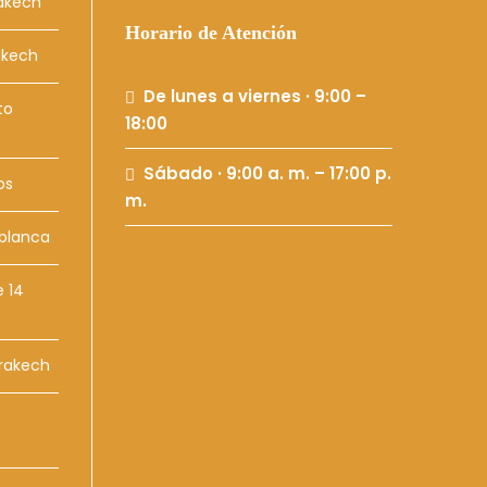
rakech
Horario de Atención
akech
De lunes a viernes · 9:00 –
to
18:00
Sábado · 9:00 a. m. – 17:00 p.
os
m.
ablanca
 14
rrakech