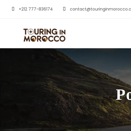
+212 777-836174
contact@touringinmorocco.
Po