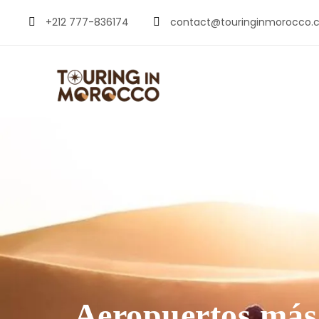
+212 777-836174
contact@touringinmorocco.
Aeropuertos más 