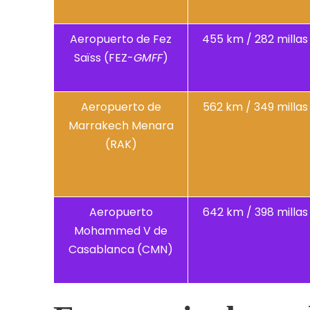
Aeropuerto de Fez
455 km / 282 millas
Saïss (FEZ-
GMFF
)
Aeropuerto de
562 km / 349 millas
Marrakech Menara
(RAK)
Aeropuerto
642 km / 398 millas
Mohammed V de
Casablanca (CMN)