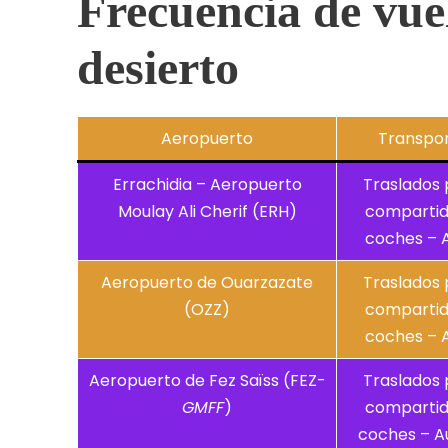
Frecuencia de vuel
desierto
Aeropuerto
Transpor
Errachidia – Aeropuerto
Traslados 
Moulay Ali Cherif (ERH)
compartido
coches – 
Aeropuerto de Ouarzazate
Traslados 
(OZZ)
compartido
coches – 
Aeropuerto de Fez Saïss (FEZ-
Traslados 
GMFF
)
compartido
coches – A