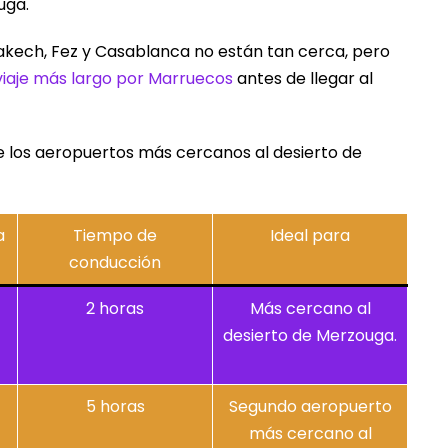
uga.
kech, Fez y Casablanca no están tan cerca, pero
viaje más largo por Marruecos
antes de llegar al
e los aeropuertos más cercanos al desierto de
a
Tiempo de
Ideal para
conducción
2 horas
Más cercano al
desierto de Merzouga.
5 horas
Segundo aeropuerto
más cercano al