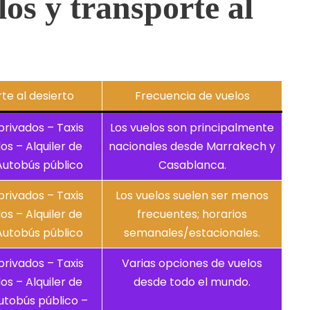
os y transporte al
te al desierto
Frecuencia de vuelos
privados – Taxis
Los vuelos son principalmente
s – Alquiler de
nacionales desde Marrakech y
Autobús público
Casablanca.
privados – Taxis
Los vuelos suelen ser menos
s – Alquiler de
frecuentes; horarios
Autobús público
semanales/estacionales.
privados – Taxis
Varias opciones de vuelos
s – Alquiler de
desde todo el mundo.
utobús público –