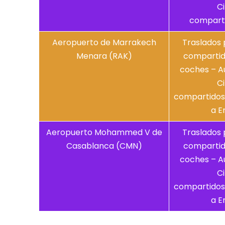
Ci
compart
Aeropuerto de Marrakech
Traslados 
Menara (RAK)
compartido
coches – A
Ci
compartidos
a E
Aeropuerto Mohammed V de
Traslados 
Casablanca (CMN)
compartido
coches – A
Ci
compartidos
a E