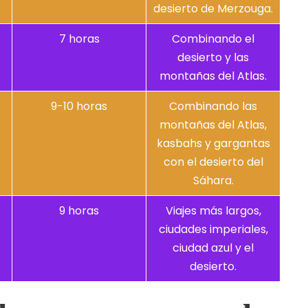
desierto de Merzouga.
7 horas
Combinando el
desierto y las
montañas del Atlas.
9-10 horas
Combinando las
montañas del Atlas,
kasbahs y gargantas
con el desierto del
Sáhara.
9 horas
Viajes más largos,
ciudades imperiales,
ciudad azul y el
desierto.