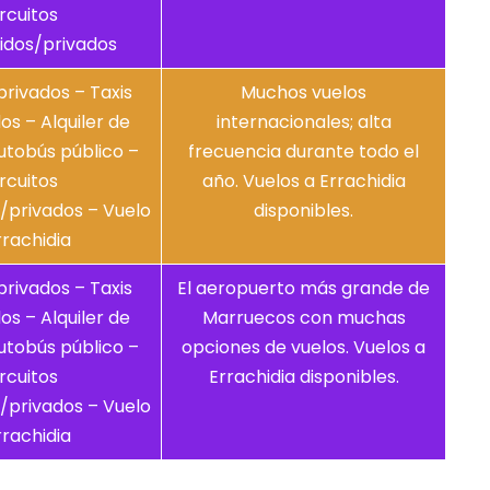
rcuitos
idos/privados
privados – Taxis
Muchos vuelos
s – Alquiler de
internacionales; alta
utobús público –
frecuencia durante todo el
rcuitos
año. Vuelos a Errachidia
/privados – Vuelo
disponibles.
rrachidia
privados – Taxis
El aeropuerto más grande de
s – Alquiler de
Marruecos con muchas
utobús público –
opciones de vuelos. Vuelos a
rcuitos
Errachidia disponibles.
/privados – Vuelo
rrachidia