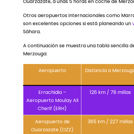
Ouarzazate, a unas 5 horas en coche de Merzo
Otros aeropuertos internacionales como Marra
son excelentes opciones si está planeando un
Sáhara.
A continuación se muestra una tabla sencilla d
Merzouga:
Aeropuerto
Distancia a Merzoug
Errachidia –
126 km / 78 millas
Aeropuerto Moulay Ali
Cherif (ERH)
Aeropuerto de
365 km / 227 millas
Ouarzazate (OZZ)