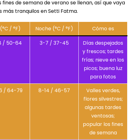
os fines de semana de verano se llenan, así que vaya
 más tranquilos en Setti Fatma.
(°C / °F)
Noche (°C / °F)
Cómo es
8 / 50-64
3-7 / 37-45
Días despejados
y frescos; tardes
frías; nieve en los
picos; buena luz
para fotos
6 / 64-79
8-14 / 46-57
Valles verdes,
flores silvestres;
algunas tardes
ventosas;
popular los fines
de semana