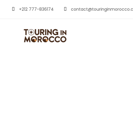
+212 777-836174
contact@touringinmorocco.
Valle de Ouri