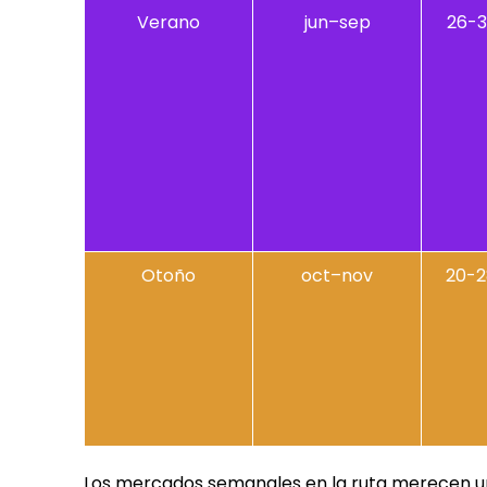
Verano
jun–sep
26-3
Otoño
oct–nov
20-2
Los mercados semanales en la ruta merecen una 