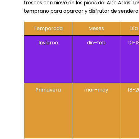
frescos con nieve en los picos del Alto Atlas. L
temprano para aparcar y disfrutar de senderos
Temporada
Meses
Día 
Invierno
dic–feb
10-1
Primavera
mar–may
18-2