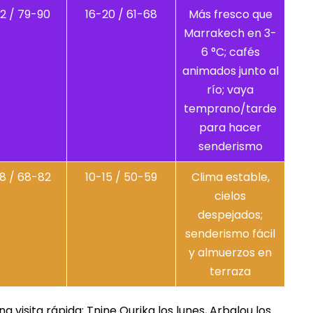
2 / 79-90
16-20 / 61-68
Más fresco que
Marrakech en 3-
6 °C; cafés
animados junto al
río; vaya
temprano/tarde
para hacer
senderismo
8 / 68-82
10-15 / 50-59
Clima estable,
cielos
despejados;
senderismo fácil
y almuerzos en
terraza
visita rápida: Tnine Ourika los lunes, Arbalou los