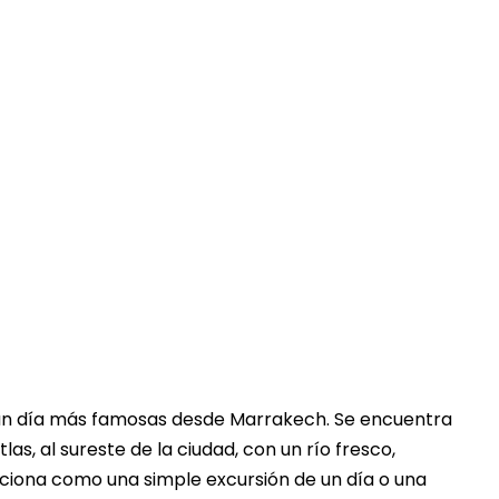
Touring In Morocco
Artículos del blog
0
de un día más famosas desde Marrakech. Se encuentra
as, al sureste de la ciudad, con un río fresco,
nciona como una simple excursión de un día o una