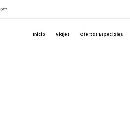
com
Inicio
Viajes
Ofertas Especiales
ka en Marruecos: La g