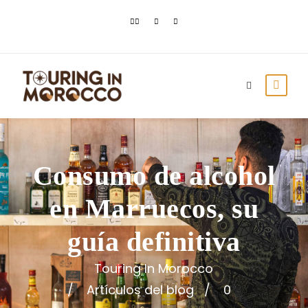
Consumo de alcohol
en Marruecos, su
guía definitiva
Touring In Morocco
Artículos del blog
0